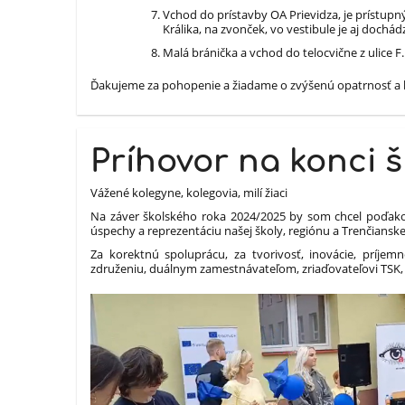
Vchod do prístavby OA Prievidza, je prístupn
Králika, na zvonček, vo vestibule je aj dochá
Malá bránička a vchod do telocvične z ulice 
Ďakujeme za pohopenie a žiadame
o zvýšenú opatrnosť a b
Príhovor na konci 
Vážené kolegyne, kolegovia, milí žiaci
Na záver školského roka 2024/2025 by som chcel poďak
úspechy a reprezentáciu našej školy, regiónu a Trenčianske
Za korektnú spoluprácu, za tvorivosť, inovácie, príj
združeniu, duálnym zamestnávateľom, zriaďovateľovi TSK,