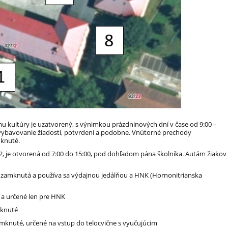
mu kultúry je uzatvorený, s výnimkou prázdninových dní v čase od 9:00 –
vybavovanie žiadostí, potvrdení a podobne. Vnútorné prechody
mknuté.
u 2, je otvorená od 7:00 do 15:00, pod dohľadom pána školníka. Autám žiakov
 je zamknutá a používa sa výdajnou jedálňou a HNK (Hornonitrianska
 a určené len pre HNK
mknuté
mknuté, určené na vstup do telocvične s vyučujúcim