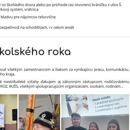
ý zo školského dvora alebo po príchode cez otvorenú bráničku z ulice Š.
dzkový systém, vrátnica
F. Madvu pre nájomcov telocvične
ezpečnosť na schodištiach, i v celom areáli
školského roka
ovať všetkým zamestnancom a žiakom za vynikajúcu prácu, komunikáciu,
ho kraja.
emné medziľudské vzťahy ďakujem aj zákonným zástupcom, rodičovskému
 RÚZ, RUŠS, všetkým spolupracujúcim organizáciám, osobám, rodinám...