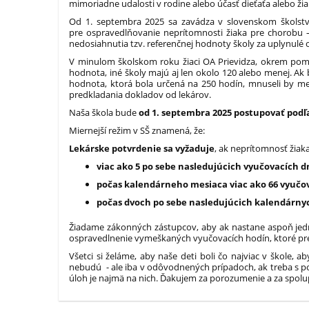
mimoriadne udalosti v rodine alebo účasť dieťaťa alebo žia
Od 1. septembra 2025 sa zavádza v slovenskom školstv
pre ospravedlňovanie neprítomnosti žiaka pre chorobu – p
nedosiahnutia tzv. referenčnej hodnoty školy za uplynulé
V minulom školskom roku žiaci OA Prievidza, okrem pom
hodnota, iné školy majú aj len okolo 120 alebo menej. Ak 
hodnota, ktorá bola určená na 250 hodín, mnuseli by me 
predkladania dokladov od lekárov.
Naša škola bude
od 1. septembra 2025 postupovať podľ
Miernejší režim v SŠ znamená, že:
Lekárske potvrdenie sa vyžaduje
, ak neprítomnosť žiaka
viac ako 5 po sebe nasledujúcich vyučovacích d
počas kalendárneho mesiaca viac ako 66 vyučo
počas dvoch po sebe nasledujúcich kalendárnyc
Žiadame zákonných zástupcov, aby ak nastane aspoň jedn
ospravedlnenie vymeškaných vyučovacích hodín, ktoré pr
Všetci si želáme, aby naše deti boli čo najviac v škole,
nebudú - ale iba v odôvodnených prípadoch, ak treba s p
úloh je najmä na nich. Ďakujem za porozumenie a za spol