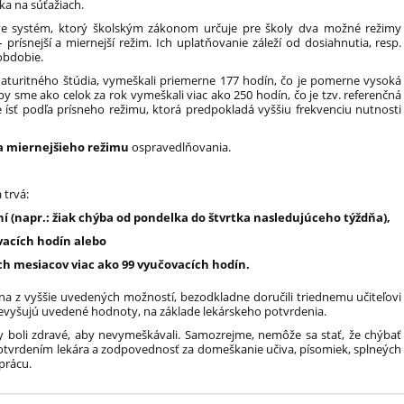
ka na súťažiach.
e systém, ktorý š
kolským zákonom určuje pre školy dva možné režimy
rísnejší a miernejší režim. Ich uplatňovanie záleží od dosiahnutia, resp.
 obdobie.
aturitného štúdia, vymeškali priemerne 177 hodín, čo je pomerne vysoká
by sme ako celok za rok vymeškali viac ako 250 hodín, čo je tzv. referenčná
ísť podľa prísneho režimu, ktorá predpokladá vyššiu frekvenciu nutnosti
a miernejšieho režimu
ospravedlňovania.
 trvá:
ní (napr.: žiak chýba od pondelka do štvrtka nasledujúceho týždňa),
vacích hodín alebo
h mesiacov viac ako 99 vyučovacích hodín.
a z vyššie uvedených možností, bezodkladne doručili triednemu učiteľovi
evyšujú uvedené hodnoty, na základe lekárskeho potvrdenia.
 aby boli zdravé, aby nevymeškávali. Samozrejme, nemôže sa stať, že chýbať
otvrdením lekára a zodpovednosť za domeškanie učiva, písomiek, splneých
uprácu.