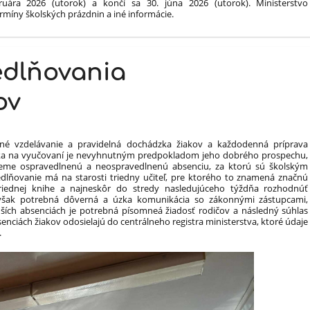
uára 2026 (utorok) a končí sa 30. júna 2026 (utorok). Ministerstvo
ermíny školských prázdnin a iné informácie.
edlňovania
ov
nné vzdelávanie a pravidelná dochádzka žiakov a každodenná príprava
žiaka na vyučovaní je nevyhnutným predpokladom jeho dobrého prospechu,
ujeme ospravedlnenú a neospravedlnenú absenciu, za ktorú sú školským
edlňovanie má na starosti triedny učiteľ, pre ktorého to znamená značnú
triednej knihe a najneskôr do stredy nasledujúceho týždňa rozhodnúť
 však potrebná dôverná a úzka komunikácia so zákonnými zástupcami,
lhších absenciách je potrebná písomneá žiadosť rodičov a následný súhlas
senciách žiakov odosielajú do centrálneho registra ministerstva, ktoré údaje
.