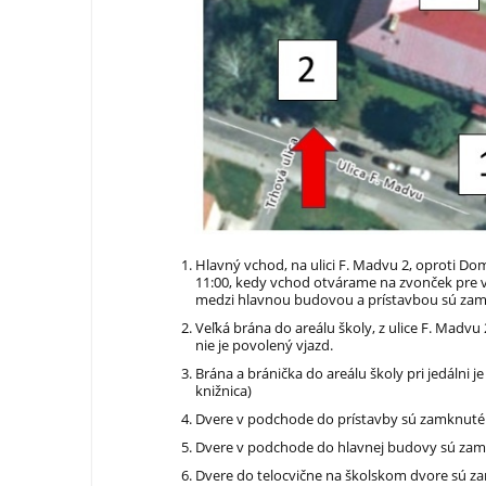
Hlavný vchod, na ulici F. Madvu 2, oproti Do
11:00, kedy vchod otvárame na zvonček pre 
medzi hlavnou budovou a prístavbou sú za
Veľká brána do areálu školy, z ulice F. Madv
nie je povolený vjazd.
Brána a bránička do areálu školy pri jedálni
knižnica)
Dvere v podchode do prístavby sú zamknuté
Dvere v podchode do hlavnej budovy sú za
Dvere do telocvične na školskom dvore sú za