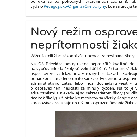
polroku sa po polročných prázdninách začína 3. febr
vydalo
Pedagogicko-OrganizaČné pokyny
, kde sa určujú t
Nový režim osprav
neprítomnosti žiak
Vážení a milí žiaci zákonní zástupcovia, zamestnanci školy.
Na OA Prievidza poskytujeme nepretržité kvalitné de
na vyučovanie do školy sú veľmi dôležité. Prítomnosť 
úspechov vo vzdelávaní a v rôznych súťažiach. Rozliš
poriadkom nariadené určité sankcie. Evidenciu a osprav
administratívnu záťaž, lebo musí dochádzku viesť v 
o ospravedlnení neúčasti za minulý týždeň. Na to je
zdravotníkmi a niekedy aj so sekretariátom školy (pri d
riaditeľa školy). Už niekoľko mesiacov sa všetky údaje o ab
spracováva a vstupuje do režimu ospravedlňovania žiakov