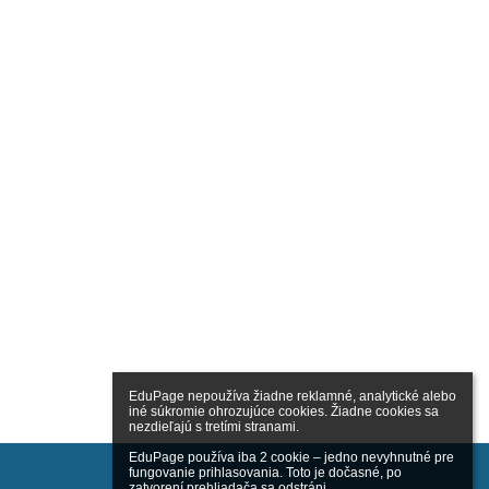
EduPage nepoužíva žiadne reklamné, analytické alebo 
iné súkromie ohrozujúce cookies. Žiadne cookies sa 
nezdieľajú s tretími stranami.

EduPage používa iba 2 cookie – jedno nevyhnutné pre 
fungovanie prihlasovania. Toto je dočasné, po 
zatvorení prehliadača sa odstráni.
