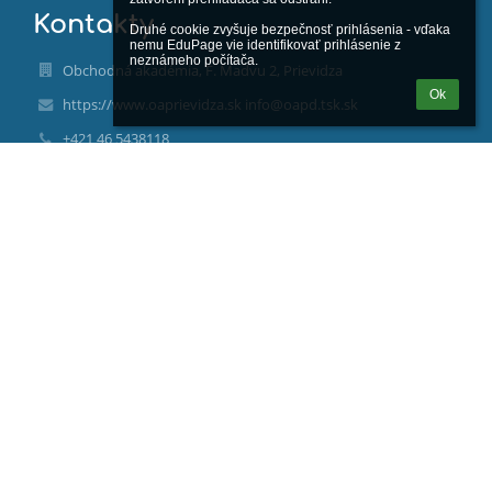
Kontakty
Druhé cookie zvyšuje bezpečnosť prihlásenia - vďaka 
nemu EduPage vie identifikovať prihlásenie z 
neznámeho počítača.
Obchodná akadémia, F. Madvu 2, Prievidza
Ok
https://www.oaprievidza.sk info@oapd.tsk.sk
+421 46 5438118
0903210269
F. Madvu 2
97129 Prievidza
Slovakia
00162094
2021143575
Trenčiansky samosprávny kraj, K dolnej stanici 7282/20A
911 01 Trenčín, www.tsk.sk
Mgr. Ivan Kadlečík
ivan.kadlecik@oapd.tsk.sk
0907758025
Ing. Alžbeta Balková, alzbeta.balkova@oapd.tsk.sk