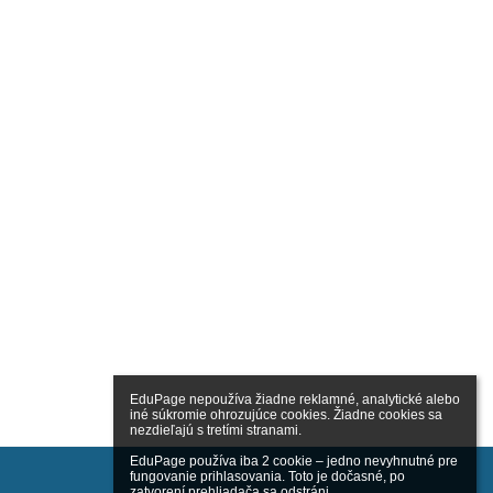
EduPage nepoužíva žiadne reklamné, analytické alebo 
iné súkromie ohrozujúce cookies. Žiadne cookies sa 
nezdieľajú s tretími stranami.

EduPage používa iba 2 cookie – jedno nevyhnutné pre 
fungovanie prihlasovania. Toto je dočasné, po 
zatvorení prehliadača sa odstráni.
