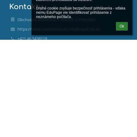
Kontakty
Druhé cookie zvyšuje bezpečnosť prihlásenia - vďaka 
nemu EduPage vie identifikovať prihlásenie z 
neznámeho počítača.
Obchodná akadémia, F. Madvu 2, Prievidza
Ok
https://www.oaprievidza.sk info@oapd.tsk.sk
+421 46 5438118
0903210269
F. Madvu 2
97129 Prievidza
Slovakia
00162094
2021143575
Trenčiansky samosprávny kraj, K dolnej stanici 7282/20A
911 01 Trenčín, www.tsk.sk
Mgr. Ivan Kadlečík
ivan.kadlecik@oapd.tsk.sk
0907758025
Ing. Alžbeta Balková, alzbeta.balkova@oapd.tsk.sk