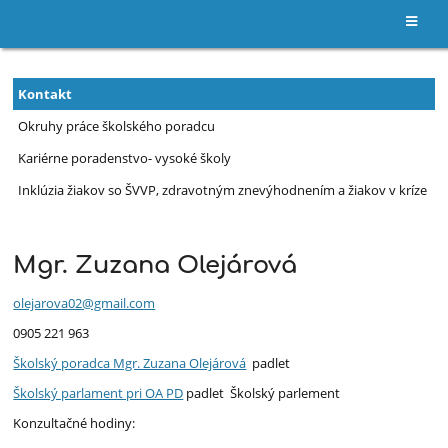
Školský
Kontakt
poradca
Okruhy práce školského poradcu
Kariérne poradenstvo- vysoké školy
Inklúzia žiakov so ŠVVP, zdravotným znevýhodnením a žiakov v kríze
Mgr. Zuzana Olejárová
olejarova02@gmail.com
0905 221 963
Školský poradca Mgr. Zuzana Olejárová
padlet
Školský parlament pri OA PD
padlet Školský parlement
Konzultačné hodiny: