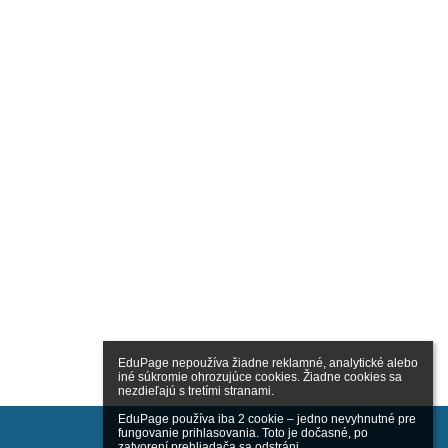
EduPage nepoužíva žiadne reklamné, analytické alebo 
iné súkromie ohrozujúce cookies. Žiadne cookies sa 
nezdieľajú s tretími stranami.

EduPage používa iba 2 cookie – jedno nevyhnutné pre 
fungovanie prihlasovania. Toto je dočasné, po 
zatvorení prehliadača sa odstráni.
