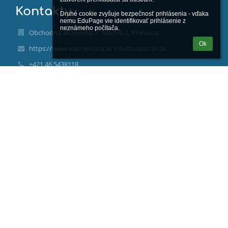
Kontakty
Druhé cookie zvyšuje bezpečnosť prihlásenia - vďaka 
nemu EduPage vie identifikovať prihlásenie z 
neznámeho počítača.
Obchodná akadémia, F. Madvu 2, Prievidza
Ok
https://www.oaprievidza.sk info@oapd.tsk.sk
+421 46 5438118
0903210269
F. Madvu 2
97129 Prievidza
Slovakia
00162094
2021143575
Trenčiansky samosprávny kraj, K dolnej stanici 7282/20A
911 01 Trenčín, www.tsk.sk
Mgr. Ivan Kadlečík
ivan.kadlecik@oapd.tsk.sk
0907758025
Ing. Alžbeta Balková, alzbeta.balkova@oapd.tsk.sk